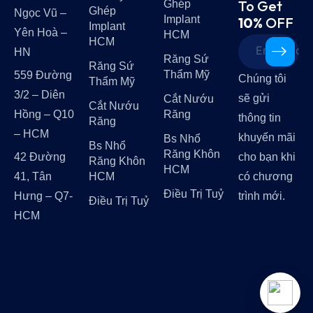
To Get
Ghép
Ghép
Ngọc Vũ –
Implant
10%
OFF
Implant
Yên Hoà –
HCM
HCM
HN
Răng Sứ
Răng Sứ
Thẩm Mỹ
559 Đường
Chúng tôi
Thẩm Mỹ
3/2 – Diên
sẽ gửi
Cắt Nướu
Cắt Nướu
Hồng – Q10
Răng
thông tin
Răng
– HCM
khuyến mãi
Bs Nhổ
Bs Nhổ
Răng Khôn
42 Đường
cho bạn khi
Răng Khôn
HCM
41, Tân
HCM
có chương
Điều Trị Tuỷ
Hưng – Q7-
trình mới.
Điều Trị Tuỷ
HCM