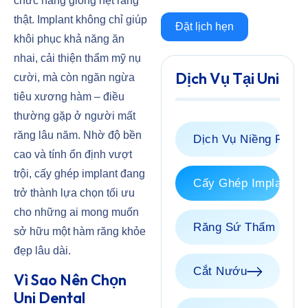
chức năng giống hệt răng
thật. Implant không chỉ giúp
Đặt lịch hẹn
khôi phục khả năng ăn
nhai, cải thiện thẩm mỹ nụ
Dịch Vụ Tại Uni
cười, mà còn ngăn ngừa
tiêu xương hàm – điều
thường gặp ở người mất
răng lâu năm. Nhờ độ bền
Dịch Vụ Niềng Răng
cao và tính ổn định vượt
trội, cấy ghép implant đang
Cấy Ghép Implant
trở thành lựa chọn tối ưu
cho những ai mong muốn
Răng Sứ Thẩm Mỹ
sở hữu một hàm răng khỏe
đẹp lâu dài.
Cắt Nướu
Vì Sao Nên Chọn
Uni Dental