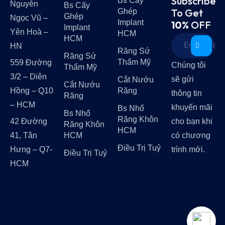
Subscribe
Bs Cấy
Nguyễn
Bs Cấy
To Get
Ghép
Ghép
Ngọc Vũ –
Implant
10%
OFF
Implant
Yên Hoà –
HCM
HCM
HN
Răng Sứ
Răng Sứ
Thẩm Mỹ
559 Đường
Chúng tôi
Thẩm Mỹ
3/2 – Diên
sẽ gửi
Cắt Nướu
Cắt Nướu
Hồng – Q10
Răng
thông tin
Răng
– HCM
khuyến mãi
Bs Nhổ
Bs Nhổ
Răng Khôn
42 Đường
cho bạn khi
Răng Khôn
HCM
41, Tân
HCM
có chương
Điều Trị Tuỷ
Hưng – Q7-
trình mới.
Điều Trị Tuỷ
HCM