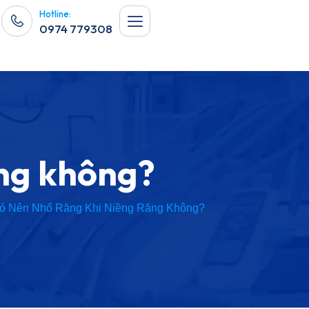
Hotline:
0974 779308
ăng không?
ó Nên Nhổ Răng Khi Niềng Răng Không?