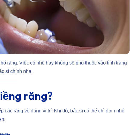
hổ răng. Việc có nhổ hay không sẽ phụ thuộc vào tình trạng
c sĩ chỉnh nha.
niềng răng?
ác răng về đúng vị trí. Khi đó, bác sĩ có thể chỉ định nhổ
ơn.
ng: