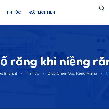
TIN TỨC
ĐẶT LỊCH HẸN
ổ răng khi niềng r
p Implant
Tin Tức
Blog Chăm Sóc Răng Miệng
C